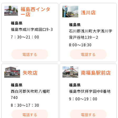
福島西インタ
浅川店
ー店
福島県
福島県
福島市成川字成田口9-3
石川郡浅川町大字浅川字
7：30～21：00
背戸谷地139－2
8:00～18:30
電話する
電話する
矢吹店
南福島駅前店
福島県
福島県
西白河郡矢吹町八幡町
福島市伏拝字田中8番地
740
9：00～19：00
8：30～17：30
電話する
電話する