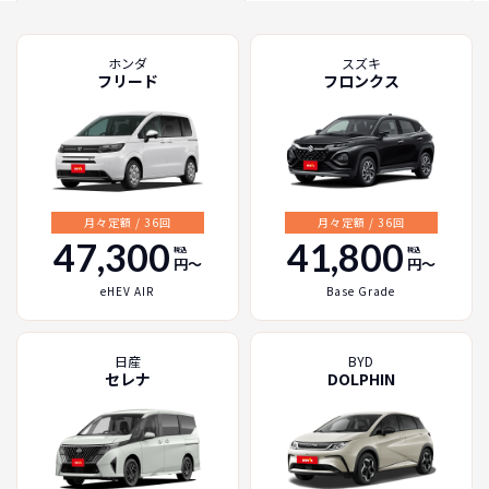
ホンダ
スズキ
フリード
フロンクス
月々定額 / 36回
月々定額 / 36回
47,300
41,800
税込
税込
円〜
円〜
eHEV AIR
Base Grade
日産
BYD
セレナ
DOLPHIN