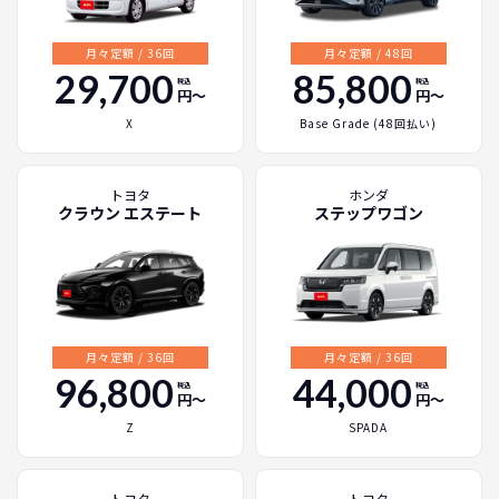
月々定額 / 36回
月々定額 / 48回
29,700
85,800
税込
税込
円〜
円〜
X
Base Grade (48回払い)
トヨタ
ホンダ
クラウン エステート
ステップワゴン
月々定額 / 36回
月々定額 / 36回
96,800
44,000
税込
税込
円〜
円〜
Z
SPADA
トヨタ
トヨタ