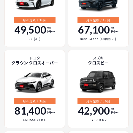
月々定額 / 36回
月々定額 / 48回
49,500
67,100
税込
税込
円〜
円〜
RZ (AT)
Base Grade (48回払い)
トヨタ
スズキ
クラウン クロスオーバー
クロスビー
月々定額 / 36回
月々定額 / 36回
81,400
42,900
税込
税込
円〜
円〜
CROSSOVER G
HYBRID MZ