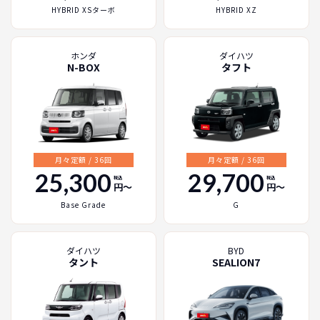
HYBRID XSターボ
HYBRID XZ
ホンダ
ダイハツ
N-BOX
タフト
月々定額 / 36回
月々定額 / 36回
25,300
29,700
税込
税込
円〜
円〜
Base Grade
G
ダイハツ
BYD
タント
SEALION7