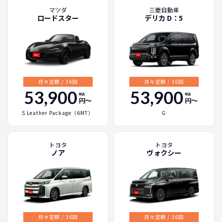
マツダ
三菱自動車
ロードスター
デリカ D：5
月々定額 / 36回
月々定額 / 36回
53,900
53,900
税込
税込
円〜
円〜
S Leather Package（6MT）
G
トヨタ
トヨタ
ノア
ヴォクシー
月々定額 / 36回
月々定額 / 36回