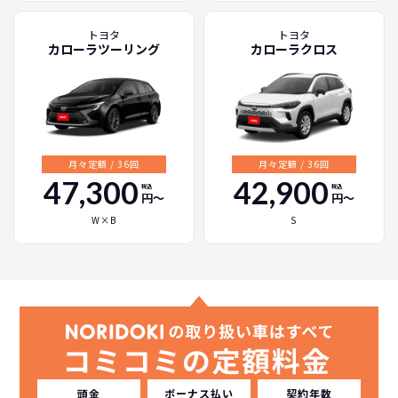
トヨタ
トヨタ
カローラツーリング
カローラクロス
月々定額 / 36回
月々定額 / 36回
47,300
42,900
税込
税込
円〜
円〜
W×B
S
頭金
ボーナス払い
契約年数