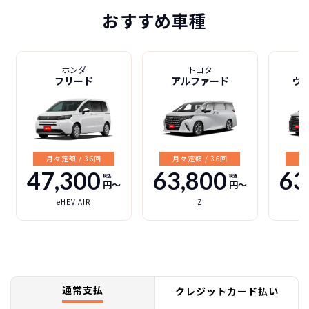
おすすめ車種
ホンダ
トヨタ
フリード
アルファード
ヴ
月々定額 / 36回
月々定額 / 36回
月
47,300
63,800
63
税込
税込
円〜
円〜
eHEV AIR
Z
通常支払
クレジットカード払い