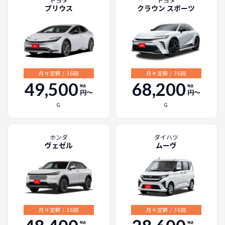
プリウス
クラウン スポーツ
月々定額 / 36回
月々定額 / 36回
49,500
68,200
税込
税込
円〜
円〜
G
G
ホンダ
ダイハツ
ヴェゼル
ムーヴ
月々定額 / 36回
月々定額 / 36回
税込
税込