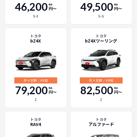
46,200
49,500
税込
税込
円〜
円〜
S-X
S-G
トヨタ
トヨタ
bZ4X
bZ4Xツーリング
月々定額 / 48回
月々定額 / 48回
79,200
82,500
税込
税込
円〜
円〜
Z
Z
トヨタ
トヨタ
RAV4
アルファード