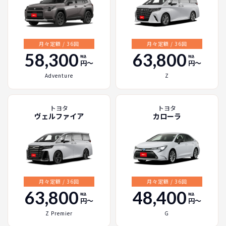
月々定額 / 36回
月々定額 / 36回
58,300
63,800
税込
税込
円〜
円〜
Adventure
Z
トヨタ
トヨタ
ヴェルファイア
カローラ
月々定額 / 36回
月々定額 / 36回
63,800
48,400
税込
税込
円〜
円〜
Z Premier
G