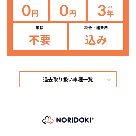
0
0
3
36回
円
円
年
車検
税金・諸費用
不要
込み
過去取り扱い車種一覧