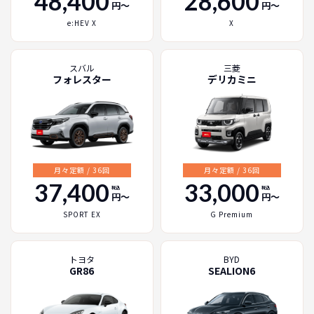
48,400
28,600
円〜
円〜
e:HEV X
X
スバル
三菱
フォレスター
デリカミニ
月々定額 / 36回
月々定額 / 36回
37,400
33,000
税込
税込
円〜
円〜
SPORT EX
G Premium
トヨタ
BYD
GR86
SEALION6