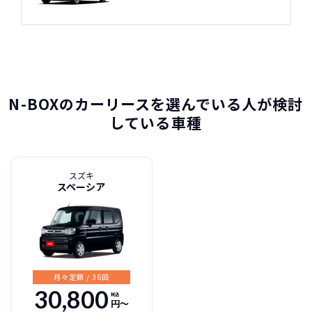
カーリースって結局ローンで
新車に乗りたいけど、まとまったお金がない。
たしかに安いけど、自分のものにならないんで
買うより高いんで
N-BOXの特徴
すよね？
ボーナスも
しょ？
不安
総支払い金額
を
比べれば一目
頭金・ボーナス払い・車検が不要！
所有の方がリスクがいっぱい！
瞭然！
月額以外は
3年ごとに新車に
一切不要の定額料
乗換えるカ
N-BOXのカーリースを選んでいる人が検討
圧倒的な安さが
金
ーライフ
お分かりいた
している車種
だけます。
※車種により契約年数は異なります
スズキ
スペーシア
自動車ローンで所有した場合
月々定額 / 36回
30,800
税込
円〜