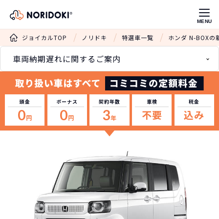
MENU
ジョイカルTOP
ノリドキ
特選車一覧
ホンダ N-BOX
車両納期遅れに関するご案内
頭金
ボーナス
契約年数
車検
税金
0
0
3
不要
込み
円
円
年