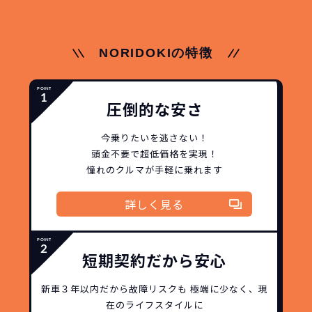
どこよりも安く
短期間だから安心！
月々定額料金で安心
ご契約いただけます！
NORIDOKIの特徴
NORIDOKIなら頭金・ボーナス払い・諸経費・税
NORIDOKIなら短期リースでも安いんです！
NORIDOKIは高残価設定を実現！
常
頭金不要で超低価格！
に新車なので故障の心配がありませんし、急なラ
金など一切不要！
月々「定額料金」をお支払い
憧れのクルマが手軽に乗れ
圧倒的な安さ
イフスタイルの変化にも対応が可能です。
いただくだけでご利用いただけます。
ます！
今乗りたいを逃さない！
頭金不要で超低価格を実現！
安さの秘密
憧れのクルマが手軽に乗れます
詳しく見る
故障リスクが
非常に低い
短期契約だから安心
新車購入時の税金や
3年以内の契約なので、故障リスクが非常
諸費用などが不要
新車３年以内だから
故障リスクも
極端に少なく、
現
に少なくなります。例え故障してもメーカ
高残価設定を実現！
在のライフスタイルに