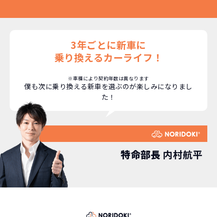
料」などが不要となります。
通常のカーリースの場合、そのまま継続
して乗るか、購入するかなどを選べます。
しかし、NORIDOKIの場合は、車両を必
新型の新車に
定期的に乗換
3年ごとに新車に
ず返却していただくことを前提とするこ
とで「超低価格」を実現しています。
乗り換えるカーライフ！
車はだいたい３年くらいで飽きると言わ
れています。
※車種により契約年数は異なります
もちろん、その人によりますが、最新型
僕も次に乗り換える新車を選ぶのが楽しみになりまし
車に常に乗り続けられるのは気持ちよ
た！
く、人にも自慢できます！
特命部長
内村航平