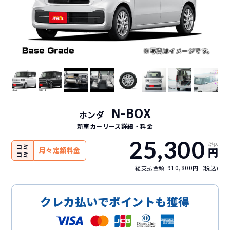
N-BOX
ホンダ
新車カーリース詳細
・料金
25,300
税込
コミ
円
月々定額料金
コミ
910,800
総支払金額
円（税込)
クレカ払いでポイントも獲得