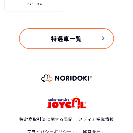
HYBRID X
ホンダ N-BOXの
スペック
自動車ローン
209
グレード
特選車一覧
税込
万円
NORIDOKIが提案するカーライフ
Base Grade
2,098,800
円
車両重量
910kg
総支払金額の差
118
税込
乗車定員
万円
58,300
4名
月々の支払
ホンダ N-BOX
円/月
特定商取引法に関する表記
メディア掲載情報
3年（36回）・実質年率 5.0%
純正タイヤサイズ
プライバシーポリシー
運営会社