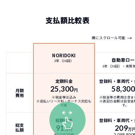
支払額比較表
→
横にスクロール可能
NORIDOKI
自動車ロー
3年（36回）
3年（36回）・実質年率
定額料金
登録料・車両代・
25,300
58,30
月額
円
費用
※税金等は込み
※税金等の費用は含ま
※前払いリース料・ボーナス対応も
※表記の金額は目安金
可能
す。
総額料金
登録料・車両代・
総支
91
209
払額
万円
万
910,800
2,098,800
円