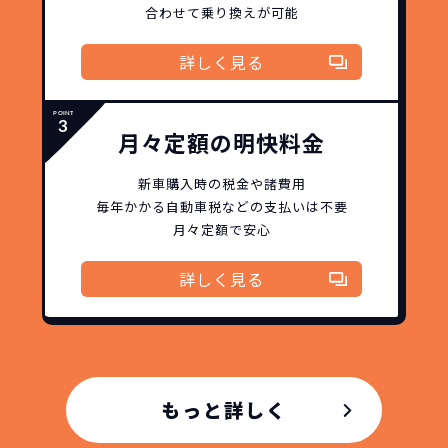
ー保証があるから安心です。
低価格が可能に！
合わせて乗り換えが可能
車を購入する場合、購入時に｢登録時諸費
用｣や「各種税金」は車両本体以外にかか
ジョイカルジャパンが今まで培ってきた
詳しく見る
ります。
日本全国・世界中の流通ネットワークと
これらの費用がコミコミの料金です。
ノウハウを集約することでこの「超高残
価設定」を実現しました。
月々定額の明快料金
また特定の車両に絞ることによりこの価
格設定が可能となりました。
新車購入時の税金や諸費用
契約リスクが
少ない
毎年かかる自動車税などの
支払いは不要
月々定額で安心
ライフスタイルに合わせたお車の選択が
できます。急な引っ越し、転勤、家族が増
詳しく見る
えるなど。その時その時の状況に合わせ
継続的にかかる費用が
た車を選べるっていいとおもいません
コミコミ
か？
維持にかかる、毎年の｢自動車税｣はコミ
お車を返却いただく
コミ。3年契約なので通常車検時にかかる
もっと詳しく
必要があるため
｢自動車重量税｣、｢自賠責保険料｣「整備