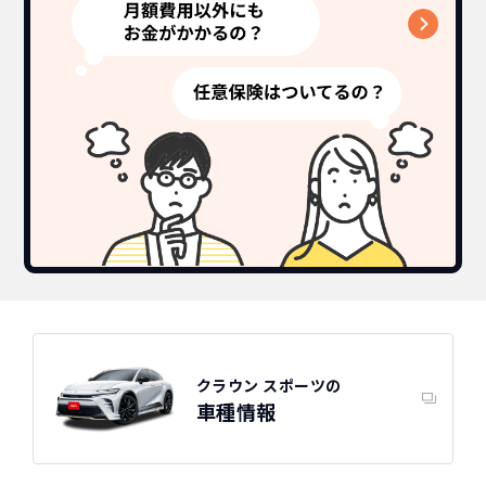
トヨタ
カーリースって結局ローンで
新車に乗りたいけど、まとまったお金がない。
たしかに安いけど、自分のものにならないんで
買うより高いんで
クラウン スポーツの特徴
すよね？
ボーナスも
しょ？
不安
総支払い金額
を
比べれば一目
頭金・ボーナス払い・車検が不要！
所有の方がリスクがいっぱい！
瞭然！
月額以外は
3年ごとに新車に
一切不要の定額料
乗換えるカ
圧倒的な安さが
金
ーライフ
お分かりいた
だけます。
※車種により契約年数は異なります
自動車ローンで所有した場合
クラウン スポーツの
車種情報