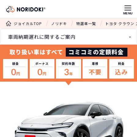
MENU
ジョイカルTOP
ノリドキ
特選車一覧
トヨタ クラウン
車両納期遅れに関するご案内
頭金
ボーナス
契約年数
車検
税金
0
0
3
不要
込み
円
円
年