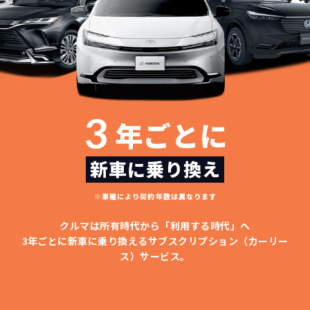
どこよりも安く
短期間だから安心！
月々定額料金で安心
ご契約いただけます！
3
年ごとに
NORIDOKIなら頭金・ボーナス払い・諸経費・税
NORIDOKIなら短期リースでも安いんです！
NORIDOKIは高残価設定を実現！
常
頭金不要で超低価格！
に新車なので故障の心配がありませんし、急なラ
金など一切不要！
月々「定額料金」をお支払い
憧れのクルマが手軽に乗れ
イフスタイルの変化にも対応が可能です。
いただくだけでご利用いただけます。
ます！
新車に乗り換え
※車種により契約年数は異なります
安さの秘密
クルマは所有時代から「利用する時代」へ
3年ごとに新車に乗り換える
サブスクリプション（カーリー
ス）サービス。
故障リスクが
非常に低い
新車購入時の税金や