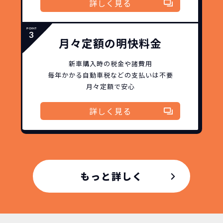
お車を返却いただく
詳しく見る
コミ。3年契約なので通常車検時にかかる
必要があるため
｢自動車重量税｣、｢自賠責保険料｣「整備
料」などが不要となります。
通常のカーリースの場合、そのまま継続
月々定額の明快料金
して乗るか、購入するかなどを選べます。
しかし、NORIDOKIの場合は、車両を必
新車購入時の税金や諸費用
新型の新車に
定期的に乗換
ず返却していただくことを前提とするこ
毎年かかる自動車税などの
支払いは不要
とで「超低価格」を実現しています。
月々定額で安心
車はだいたい３年くらいで飽きると言わ
れています。
詳しく見る
もちろん、その人によりますが、最新型
車に常に乗り続けられるのは気持ちよ
く、人にも自慢できます！
もっと詳しく