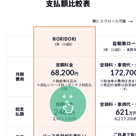
支払額比較表
→
横にスクロール可能
NORIDOKI
自動車ロー
3年（36回）
3年（36回）・実質年率
定額料金
登録料・車両代・
68,200
172,70
月額
円
費用
※税金等は込み
※税金等の費用は含ま
※前払いリース料・ボーナス対応も
※表記の金額は目安金
可能
す。
総額料金
登録料・車両代・
総支
246
621
払額
万円
万
2,455,200
6,217,200
円
ご自身で負
リース会社がお支払い