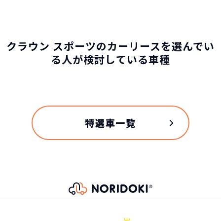
トヨタ クラウン スポーツの
クラウン スポーツのカーリースを選んでい
スペック
る人が検討している車種
自動車ローン
621
グレード
税込
万円
NORIDOKIが提案するカーライフ
SPORT G
6,217,200
円
特選車一覧
車両重量
1800kg
総支払金額の差
376
税込
乗車定員
万円
172,700
5名
月々の支払
トヨタ クラウン スポーツ
円/月