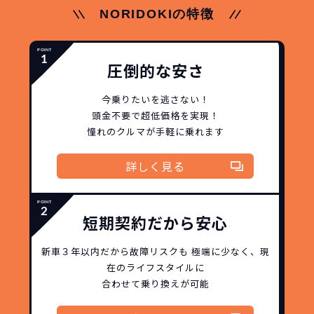
3年以内の契約なので、故障リスクが非常
NORIDOKIの特徴
諸費用などが不要
に少なくなります。例え故障してもメーカ
高残価設定を実現！
ー保証があるから安心です。
低価格が可能に！
車を購入する場合、購入時に｢登録時諸費
圧倒的な安さ
用｣や「各種税金」は車両本体以外にかか
ジョイカルジャパンが今まで培ってきた
ります。
日本全国・世界中の流通ネットワークと
今乗りたいを逃さない！
これらの費用がコミコミの料金です。
頭金不要で超低価格を実現！
ノウハウを集約することでこの「超高残
憧れのクルマが手軽に乗れます
価設定」を実現しました。
また特定の車両に絞ることによりこの価
詳しく見る
格設定が可能となりました。
契約リスクが
少ない
ライフスタイルに合わせたお車の選択が
短期契約だから安心
できます。急な引っ越し、転勤、家族が増
えるなど。その時その時の状況に合わせ
新車３年以内だから
故障リスクも
極端に少なく、
現
継続的にかかる費用が
た車を選べるっていいとおもいません
在のライフスタイルに
コミコミ
か？
合わせて乗り換えが可能
維持にかかる、毎年の｢自動車税｣はコミ