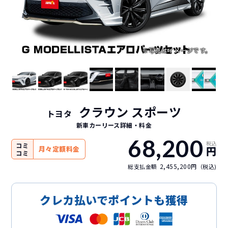
クラウン スポーツ
トヨタ
新車カーリース詳細
・料金
68,200
税込
コミ
円
月々定額料金
コミ
2,455,200
総支払金額
円（税込)
クレカ払いでポイントも獲得