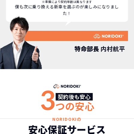
継続的にかかる費用が
た車を選べるっていいとおもいません
※車種により契約年数は異なります
僕も次に乗り換える新車を選ぶのが楽しみになりまし
コミコミ
か？
た！
維持にかかる、毎年の｢自動車税｣はコミ
お車を返却いただく
コミ。3年契約なので通常車検時にかかる
必要があるため
｢自動車重量税｣、｢自賠責保険料｣「整備
料」などが不要となります。
特命部長
内村航平
通常のカーリースの場合、そのまま継続
して乗るか、購入するかなどを選べます。
しかし、NORIDOKIの場合は、車両を必
新型の新車に
定期的に乗換
ず返却していただくことを前提とするこ
とで「超低価格」を実現しています。
車はだいたい３年くらいで飽きると言わ
3
れています。
もちろん、その人によりますが、最新型
契約後も安心
車に常に乗り続けられるのは気持ちよ
つの安心
く、人にも自慢できます！
NORIDOKIの
安心保証サービス