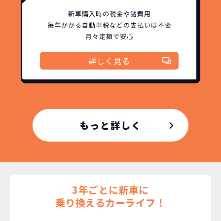
新車購入時の税金や諸費用
故障リスクが
非常に低い
毎年かかる自動車税などの
支払いは不要
月々定額で安心
新車購入時の税金や
3年以内の契約なので、故障リスクが非常
諸費用などが不要
詳しく見る
に少なくなります。例え故障してもメーカ
高残価設定を実現！
ー保証があるから安心です。
低価格が可能に！
車を購入する場合、購入時に｢登録時諸費
用｣や「各種税金」は車両本体以外にかか
ジョイカルジャパンが今まで培ってきた
ります。
日本全国・世界中の流通ネットワークと
これらの費用がコミコミの料金です。
もっと詳しく
ノウハウを集約することでこの「超高残
価設定」を実現しました。
また特定の車両に絞ることによりこの価
格設定が可能となりました。
契約リスクが
少ない
3年ごとに新車に
ライフスタイルに合わせたお車の選択が
乗り換えるカーライフ！
できます。急な引っ越し、転勤、家族が増
えるなど。その時その時の状況に合わせ