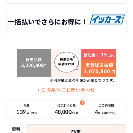
一括払いでさらにお得に！
15
補助金：
万円
総支払額
3,220,800
実質総支払額
円
3,070,800
円
※別途補助金の申請が必要となります。
この条件でお問い合わせ
燃費
規定走行距離
ご契約期間
139
48
,000
4
km
WH/km
年（
48
回払い）
燃料
EV車