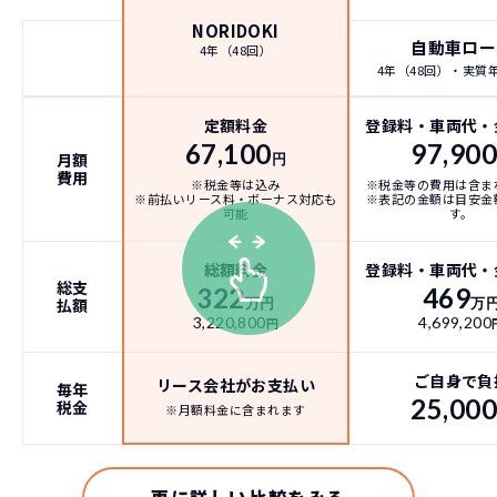
NORIDOKI
自動車ロー
4年（48回）
4年（48回）・実質年率
定額料金
登録料・車両代・
67,100
97,90
月額
円
費用
※税金等は込み
※税金等の費用は含ま
※前払いリース料・ボーナス対応も
※表記の金額は目安金
可能
す。
総額料金
登録料・車両代・
総支
322
469
払額
万円
万
3,220,800
4,699,200
円
ご自身で負
リース会社がお支払い
毎年
25,00
税金
※月額料金に含まれます