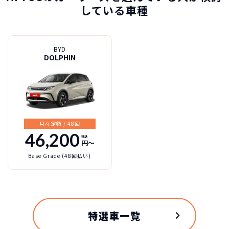
している車種
BYD
DOLPHIN
BYD
カーリースって結局ローンで
新車に乗りたいけど、まとまったお金がない。
たしかに安いけど、自分のものにならないんで
買うより高いんで
ATTO3の特徴
すよね？
ボーナスも
しょ？
不安
総支払い金額
を
比べれば一目
頭金・ボーナス払い・車検が不要！
所有の方がリスクがいっぱい！
月々定額 / 48回
瞭然！
月額以外は
3年ごとに新車に
一切不要の定額料
乗換えるカ
46,200
税込
円〜
圧倒的な安さが
金
ーライフ
お分かりいた
Base Grade (48回払い)
だけます。
※車種により契約年数は異なります
特選車一覧
自動車ローンで所有した場合