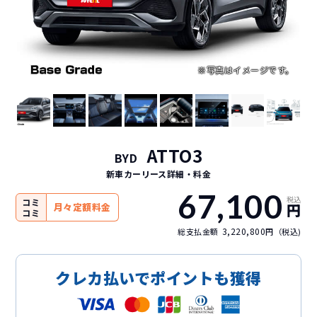
ATTO3
BYD
新車カーリース詳細
・料金
67,100
税込
コミ
円
月々定額料金
コミ
3,220,800
総支払金額
円（税込)
クレカ払いでポイントも獲得