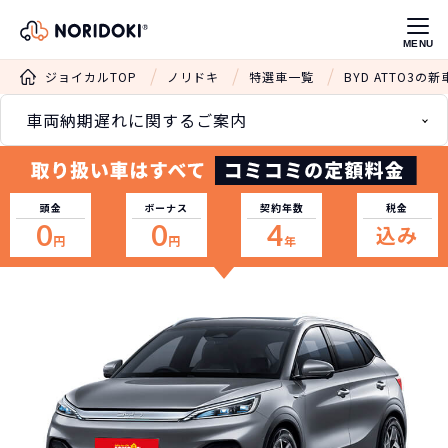
MENU
ジョイカルTOP
ノリドキ
特選車一覧
BYD ATTO3
車両納期遅れに関するご案内
頭金
ボーナス
契約年数
税金
0
0
4
込み
円
円
年