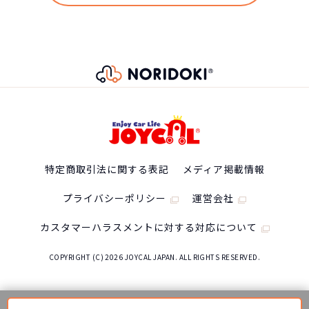
BYD ATTO3の
スペック
自動車ローン
特定商取引法に関する表記
メディア掲載情報
469
グレード
税込
万円
プライバシーポリシー
運営会社
NORIDOKIが提案するカーライフ
Base Grade
4,699,200
円
カスタマーハラスメントに対する対応について
車両重量
COPYRIGHT (C) 2026 JOYCAL JAPAN. ALL RIGHTS RESERVED.
1730kg
総支払金額の差