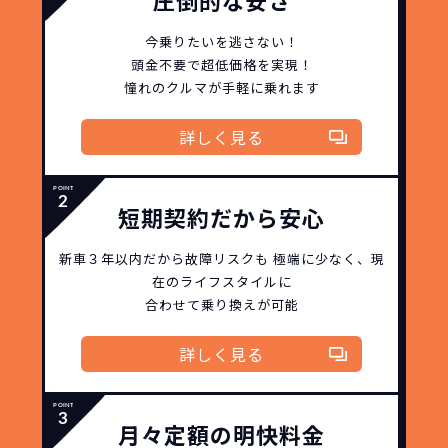
圧倒的な安さ
今乗りたいを逃さない！
頭金不要で超低価格を実現！
憧れのクルマが手軽に乗れます
詳しく見る
どこよりも安く
短期間だから安心！
月々定額料金で安心
ご契約いただけます！
短期契約だから安心
新車３年以内だから
故障リスクも
極端に少なく、
現
NORIDOKIなら頭金・ボーナス払い・諸経費・税
NORIDOKIなら短期リースでも安いんです！
NORIDOKIは高残価設定を実現！
常
在のライフスタイルに
頭金不要で超低価格！
に新車なので故障の心配がありませんし、急なラ
金など一切不要！
月々「定額料金」をお支払い
憧れのクルマが手軽に乗れ
合わせて乗り換えが可能
イフスタイルの変化にも対応が可能です。
いただくだけでご利用いただけます。
ます！
詳しく見る
安さの秘密
月々定額の明快料金