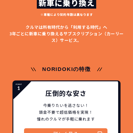
新車に乗り換え
※車種により契約年数は異なります
クルマは所有時代から「利用する時代」へ
3年ごとに新車に乗り換える
サブスクリプション（カーリー
どこよりも安く
短期間だから安心！
月々定額料金で安心
ご契約いただけます！
ス）サービス。
NORIDOKIなら頭金・ボーナス払い・諸経費・税
NORIDOKIなら短期リースでも安いんです！
NORIDOKIは高残価設定を実現！
常
頭金不要で超低価格！
に新車なので故障の心配がありませんし、急なラ
金など一切不要！
月々「定額料金」をお支払い
憧れのクルマが手軽に乗れ
NORIDOKIの特徴
イフスタイルの変化にも対応が可能です。
いただくだけでご利用いただけます。
ます！
圧倒的な安さ
安さの秘密
今乗りたいを逃さない！
頭金不要で超低価格を実現！
憧れのクルマが手軽に乗れます
故障リスクが
非常に低い