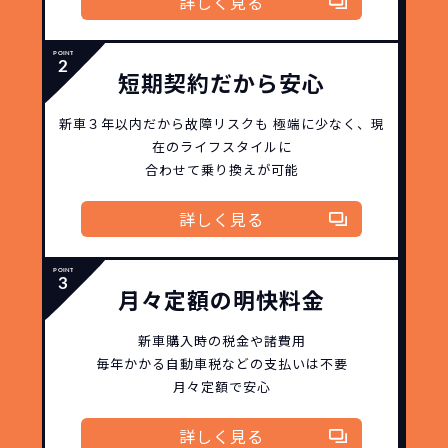
詳しく見る
新車購入時の税金や
3年以内の契約なので、故障リスクが非常
諸費用などが不要
に少なくなります。例え故障してもメーカ
高残価設定を実現！
短期契約だから安心
ー保証があるから安心です。
低価格が可能に！
車を購入する場合、購入時に｢登録時諸費
用｣や「各種税金」は車両本体以外にかか
新車３年以内だから
故障リスクも
極端に少なく、
現
ジョイカルジャパンが今まで培ってきた
ります。
在のライフスタイルに
日本全国・世界中の流通ネットワークと
これらの費用がコミコミの料金です。
合わせて乗り換えが可能
ノウハウを集約することでこの「超高残
価設定」を実現しました。
詳しく見る
また特定の車両に絞ることによりこの価
格設定が可能となりました。
契約リスクが
少ない
月々定額の明快料金
ライフスタイルに合わせたお車の選択が
できます。急な引っ越し、転勤、家族が増
新車購入時の税金や諸費用
えるなど。その時その時の状況に合わせ
毎年かかる自動車税などの
支払いは不要
継続的にかかる費用が
月々定額で安心
た車を選べるっていいとおもいません
コミコミ
か？
詳しく見る