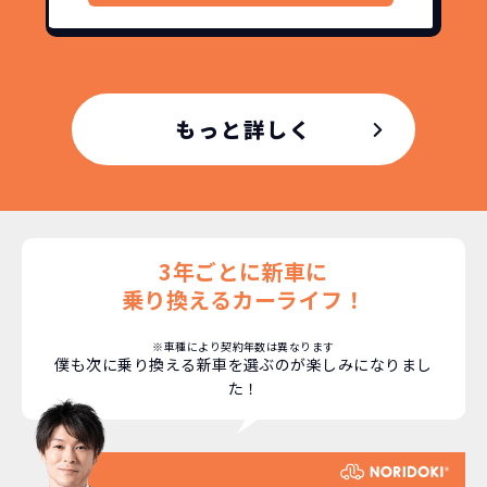
維持にかかる、毎年の｢自動車税｣はコミ
お車を返却いただく
コミ。3年契約なので通常車検時にかかる
必要があるため
｢自動車重量税｣、｢自賠責保険料｣「整備
料」などが不要となります。
通常のカーリースの場合、そのまま継続
もっと詳しく
して乗るか、購入するかなどを選べます。
しかし、NORIDOKIの場合は、車両を必
新型の新車に
定期的に乗換
ず返却していただくことを前提とするこ
とで「超低価格」を実現しています。
車はだいたい３年くらいで飽きると言わ
れています。
3年ごとに新車に
もちろん、その人によりますが、最新型
乗り換えるカーライフ！
車に常に乗り続けられるのは気持ちよ
く、人にも自慢できます！
※車種により契約年数は異なります
僕も次に乗り換える新車を選ぶのが楽しみになりまし
た！