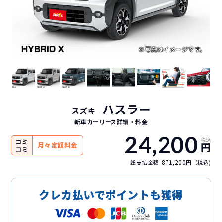
ハスラー
スズキ
新車カーリース詳細
・料金
24,200
税込
コミ
円
月々定額料金
コミ
871,200
総支払金額
円（税込)
クレカ払いでポイントも獲得