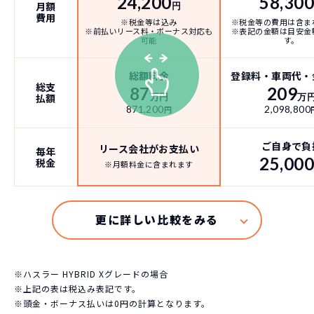
24,200
58,30
月額
円
費用
※税金等は込み
※税金等の費用は含ま
※前払いリース料・ボーナス対応も
※表記の金額は目安金
可能
す。
総額料金
登録料・車両代・
総支
87
209
払額
万円
万
871,200
2,098,800
円
ご自身で負
リース会社がお支払い
毎年
25,00
税金
※月額料金に含まれます
※ハスラー HYBRID Xグレードの場合
※上記の表は税込み表記です。
※頭金・ボーナス払いは0円の計算となります。