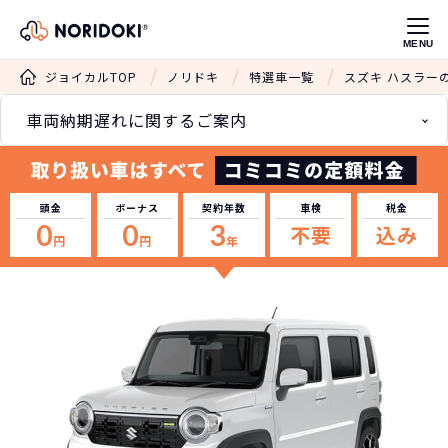
MENU
ジョイカルTOP
ノリドキ
特選車一覧
スズキ ハスラー
車両納期遅れに関するご案内
頭金
ボーナス
契約年数
車検
税金
0
0
3
不要
込み
円
円
年