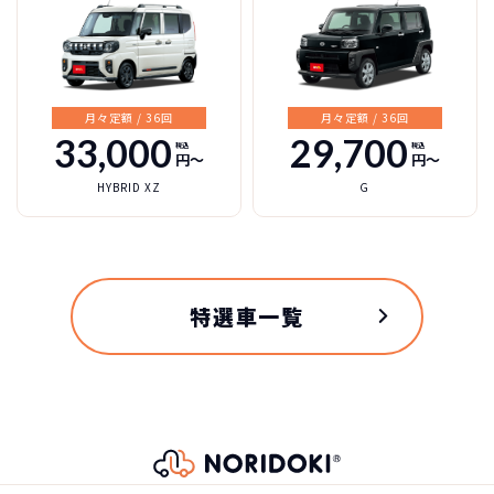
スズキ ハスラーの
月々定額 / 36回
月々定額 / 36回
スペック
33,000
29,700
税込
税込
円〜
円〜
自動車ローン
HYBRID XZ
G
209
グレード
税込
万円
NORIDOKIが提案するカーライフ
HYBRID X
2,098,800
円
特選車一覧
車両重量
830kg
総支払金額の差
122
税込
乗車定員
万円
58,300
4名
月々の支払