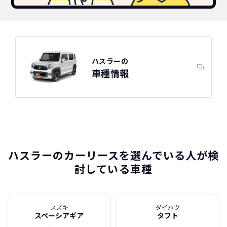
スズキ
カーリースって結局ローンで
新車に乗りたいけど、まとまったお金がない。
たしかに安いけど、自分のものにならないんで
買うより高いんで
ハスラーの特徴
すよね？
ボーナスも
しょ？
不安
ハスラーの
車種情報
総支払い金額
を
比べれば一目
頭金・ボーナス払い・車検が不要！
所有の方がリスクがいっぱい！
瞭然！
月額以外は
3年ごとに新車に
一切不要の定額料
乗換えるカ
圧倒的な安さが
金
ーライフ
お分かりいた
だけます。
※車種により契約年数は異なります
ハスラーのカーリースを選んでいる人が検
討している車種
自動車ローンで所有した場合
スズキ
ダイハツ
スペーシアギア
タフト