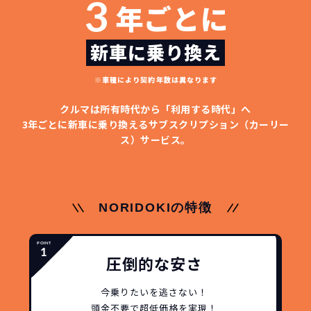
3
年ごとに
新車に乗り換え
※車種により契約年数は異なります
どこよりも安く
短期間だから安心！
月々定額料金で安心
ご契約いただけます！
クルマは所有時代から「利用する時代」へ
3年ごとに新車に乗り換える
サブスクリプション（カーリー
ス）サービス。
NORIDOKIなら頭金・ボーナス払い・諸経費・税
NORIDOKIなら短期リースでも安いんです！
NORIDOKIは高残価設定を実現！
常
頭金不要で超低価格！
に新車なので故障の心配がありませんし、急なラ
金など一切不要！
月々「定額料金」をお支払い
憧れのクルマが手軽に乗れ
イフスタイルの変化にも対応が可能です。
いただくだけでご利用いただけます。
ます！
NORIDOKIの特徴
安さの秘密
圧倒的な安さ
今乗りたいを逃さない！
頭金不要で超低価格を実現！