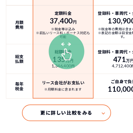
定額料金
登録料・車両代・
37,400
130,90
月額
円
費用
※税金等は込み
※税金等の費用は含ま
※前払いリース料・ボーナス対応も
※表記の金額は目安金
可能
す。
総額料金
登録料・車両代・
総支
135
471
払額
万円
万
1,346,400
4,712,400
円
ご自身で負
リース会社がお支払い
毎年
110,00
税金
※月額料金に含まれます