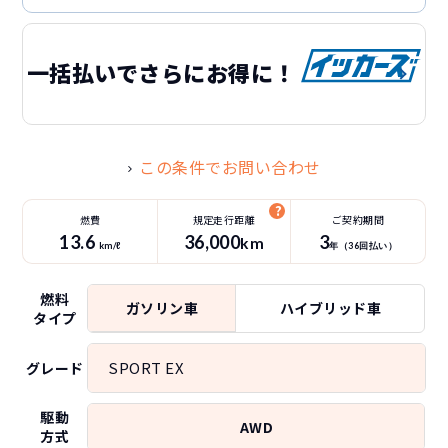
一括払いでさらにお得に！
この条件でお問い合わせ
燃費
規定走行距離
ご契約期間
13.6
36
,000
3
km
km/ℓ
年（
36
回払い）
燃料
ガソリン車
ハイブリッド車
タイプ
SPORT EX
グレード
駆動
AWD
方式