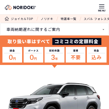
MENU
ジョイカルTOP
ノリドキ
特選車一覧
スバル フォレス
車両納期遅れに関するご案内
頭金
ボーナス
契約年数
車検
税金
0
0
3
不要
込み
円
円
年