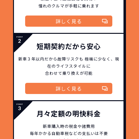
憧れのクルマが手軽に乗れます
故障リスクが
非常に低い
新車購入時の税金や
詳しく見る
3年以内の契約なので、故障リスクが非常
諸費用などが不要
に少なくなります。例え故障してもメーカ
高残価設定を実現！
ー保証があるから安心です。
低価格が可能に！
車を購入する場合、購入時に｢登録時諸費
短期契約だから安心
用｣や「各種税金」は車両本体以外にかか
ジョイカルジャパンが今まで培ってきた
ります。
新車３年以内だから
故障リスクも
極端に少なく、
現
日本全国・世界中の流通ネットワークと
これらの費用がコミコミの料金です。
在のライフスタイルに
ノウハウを集約することでこの「超高残
合わせて乗り換えが可能
価設定」を実現しました。
また特定の車両に絞ることによりこの価
詳しく見る
格設定が可能となりました。
契約リスクが
少ない
ライフスタイルに合わせたお車の選択が
月々定額の明快料金
できます。急な引っ越し、転勤、家族が増
えるなど。その時その時の状況に合わせ
新車購入時の税金や諸費用
継続的にかかる費用が
た車を選べるっていいとおもいません
毎年かかる自動車税などの
支払いは不要