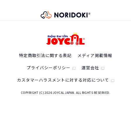
130,900
5名
月々の支払
スバル フォレスター
円/月
3年（36回）・実質年率 5.0%
純正タイヤサイズ
225/55R18
おクルマの乗換えは、多額の費用が発生するため、短
135
期でカンタンに乗換えるのが難しくなります。
税込
駆動方式
万円
たとえ、数年で飽きてしまっても、故障が多発するま
特定商取引法に関する表記
メディア掲載情報
で乗り続けている方は多いのではないでしょうか？
1,346,400
円
AWD
プライバシーポリシー
運営会社
NORIDOKIの提案するカーライフは３年毎に新車に乗
り換え続けるというもの。3年毎に好きな新車を選んで
カスタマーハラスメントに対する対応について
エンジン形式
乗り換えられるし、故障・車検などの心配をする必要
COPYRIGHT (C) 2026 JOYCAL JAPAN. ALL RIGHTS RESERVED.
CB18
がありません。また、6年乗るつもりで買ったのに、転
勤・妊娠・転職・ボーナスカットなど予想しない出来
型式
事が発生しても短期契約で乗換えることができるの
で、ライフスタイルに合わせて乗り換えが可能です。
3BA-SL5