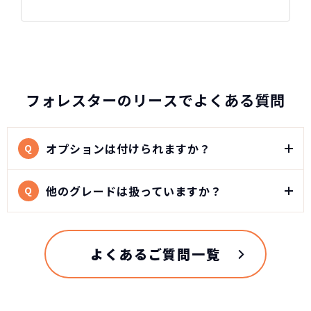
スバル フォレスターの
フォレスターのリースでよくある質問
スペック
自動車ローン
オプションは付けられますか？
Q
471
グレード
税込
万円
NORIDOKIが提案するカーライフ
他のグレードは扱っていますか？
Q
SPORT EX
4,712,400
円
車両重量
よくあるご質問一覧
1,640kg
総支払金額の差
336
税込
乗車定員
万円