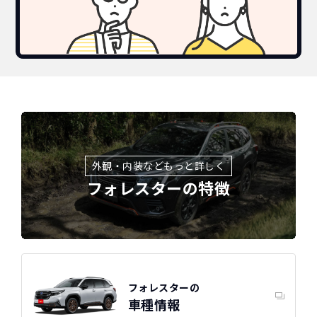
スバル
カーリースって結局ローンで
新車に乗りたいけど、まとまったお金がない。
たしかに安いけど、自分のものにならないんで
買うより高いんで
フォレスターの特徴
すよね？
ボーナスも
しょ？
不安
総支払い金額
を
比べれば一目
頭金・ボーナス払い・車検が不要！
所有の方がリスクがいっぱい！
瞭然！
月額以外は
3年ごとに新車に
一切不要の定額料
乗換えるカ
外観・内装などもっと詳しく
フォレスターの特徴
圧倒的な安さが
金
ーライフ
お分かりいた
だけます。
※車種により契約年数は異なります
自動車ローンで所有した場合
フォレスターの
車種情報