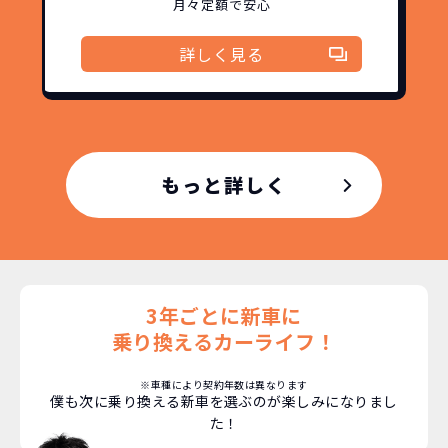
コミコミ
か？
月々定額で安心
維持にかかる、毎年の｢自動車税｣はコミ
詳しく見る
お車を返却いただく
コミ。3年契約なので通常車検時にかかる
必要があるため
｢自動車重量税｣、｢自賠責保険料｣「整備
料」などが不要となります。
通常のカーリースの場合、そのまま継続
して乗るか、購入するかなどを選べます。
もっと詳しく
しかし、NORIDOKIの場合は、車両を必
新型の新車に
定期的に乗換
ず返却していただくことを前提とするこ
とで「超低価格」を実現しています。
車はだいたい３年くらいで飽きると言わ
れています。
もちろん、その人によりますが、最新型
3年ごとに新車に
車に常に乗り続けられるのは気持ちよ
く、人にも自慢できます！
乗り換えるカーライフ！
※車種により契約年数は異なります
僕も次に乗り換える新車を選ぶのが楽しみになりまし
た！