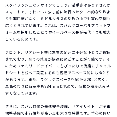
スタイリッシュなデザインでしょう。派手さはありませんが
スマートで、それでいて少し前に流行ったクーペ的なSUVよ
りも窮屈感がなく、ミドルクラスのSUVの中でも室内空間も
広くとられています。これは、スバルグローバルプラットフ
ォームを採用したことでホイールベース長が先代よりも拡大
しているためです。
フロント、リアシート共に左右の足元に十分なゆとりが確保
されており、全ての乗員が快適に過ごすことが可能です。そ
のためファミリードライバーにもぴったりで後席にチャイル
ドシートを並べて設置するのも容易でスペース的にもゆとり
があります。また、ラゲッジスペースも509~520Lと広く、
車高のわりに荷室高も884mmと低めで、荷物の積み込みや
すくなっています。
さらに、スバル自慢の先進安全装備、「アイサイト」が全車
標準装備で走行性能が高い点も大きな特徴です。重心の低い