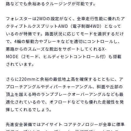
路などでも余裕あるクルージングが可能です。
フォレスターは2WDの設定がなく、全車走行性能に優れたア
クティブトルクスプリットAWD（電子制御4WD）となって
いるのが特徴です。路面状況に応じてモードを選択するだけ
で、4輪の駆動力やブレーキなどを適切にコントロールし、
悪路からのスムーズな脱出をサポートしてくれるX-
MODE（2モード、ヒルディセントコントロール付）も搭載
されています。
さらに220mmと余裕の最低地上高を確保するとともに、ア
プローチアングルやディパーチャーアングル、斜面や丘部の
頂上を越える時のランプブレークオーバーアングルなども最
適化されているので、オフロードなどでも優れた走破性を発
揮してくれるでしょう。
先進安全装備ではアイサイト コアテクノロジーが全車に標準