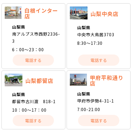
白根インター
山梨中央店
店
山梨県
山梨県
南アルプス市西野2336-
中央市大鳥居3703
3
8:30～17:30
6：00～23：00
電話する
電話する
甲府平和通り
山梨都留店
店
山梨県
山梨県
甲府市伊勢4-31-1
都留市古川渡 818-1
7:00-21:00
10：00～17：00
電話する
電話する