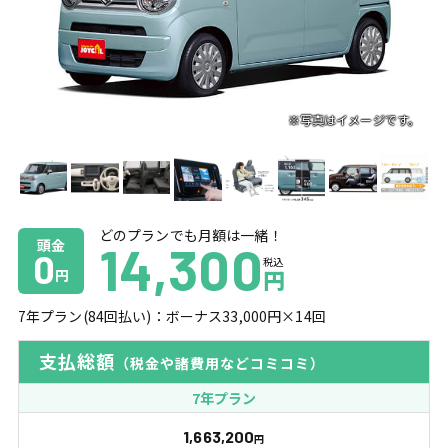
どのプランでも月額は一緒！
頭金
14,300
0
税込
円
円
7
年プラン(
84
回払い)：ボーナス
33,000
円×
14
回
支払総額
（税金や諸費用などコミコミ）
7年プラン
1,663,200
円