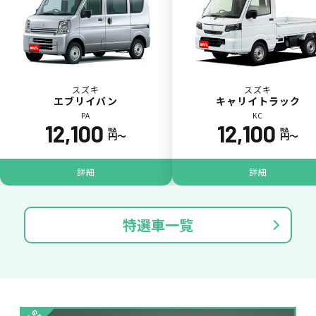
スズキ
スズキ
エブリイバン
キャリイトラック
PA
KC
12,100
12,100
税込
税込
円〜
円〜
パンク
ガラス破損
詳細
詳細
特選車一覧
落書き
バンパー