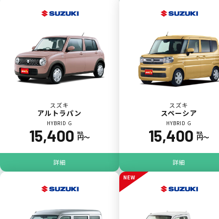
スズキ
スズキ
アルトラパン
スペーシア
HYBRID G
HYBRID G
15,400
15,400
ジョイカル たすカッター3
POINT
税込
税込
円〜
円〜
5
詳細
詳細
NEW