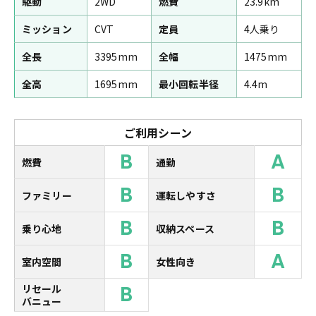
駆動
2WD
燃費
23.9km
ミッション
CVT
定員
4人乗り
全長
3395mm
全幅
1475mm
全高
1695mm
最小回転半径
4.4m
ご利用シーン
B
A
燃費
通勤
B
B
ファミリー
運転しやすさ
B
B
乗り心地
収納スペース
B
A
室内空間
女性向き
B
リセール
バニュー