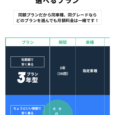
選べるプラン
同額プランだから同車種、同グレードなら
マット
どのプランを選んでも月額料金は一緒です！
オイル交換
諸費用
バイザー
プラン
期間
車種
カーナビやETCなど
POINT
3
オプションも選べる！
短期間で
安く乗る
3年
指定車種
（36回）
ちょうどいい期間で
安く乗る