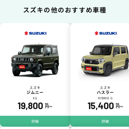
スズキの
他のおすすめ車種
いままで難しかったカーリースの利用料金を
一括（一回）払いで可能。
ポイントが貯まる
スズキ
スズキ
ジムニー
ハスラー
カーリース料金をカードで支払えるので、ポ
XG
HYBRID G
イントが貯まります。
19,800
15,400
税込
税込
円〜
円〜
詳細
詳細