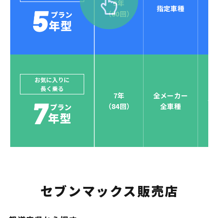
5年
指定車種
セブンマックスなら
（60回）
POINT
4
クレジットカード払い可能
ジョイカルジャパンでは、カーリース決済を国際5大カ
ードブランド対応しています。
他にはないサービスがクレジットカード決済、賢くポ
お気に入りに
長く乗る
イント運用も！
7年
全メーカー
全
（84回）
全車種
お支払い可能カードブランド
セブンマックス販売店
お支払いを一元管理！しかも
ポイント還元