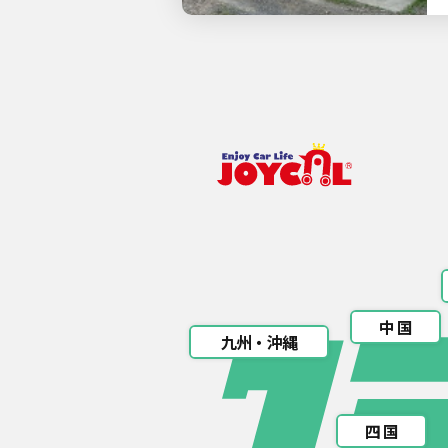
中 国
九州・沖縄
四 国