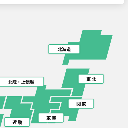
北海道
東 北
北陸・上信越
関 東
東 海
近 畿