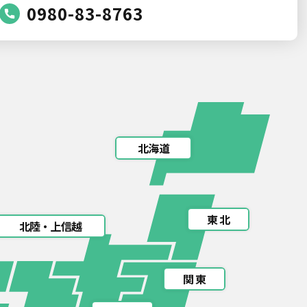
0980-83-8763
北海道
東 北
北陸・上信越
関 東