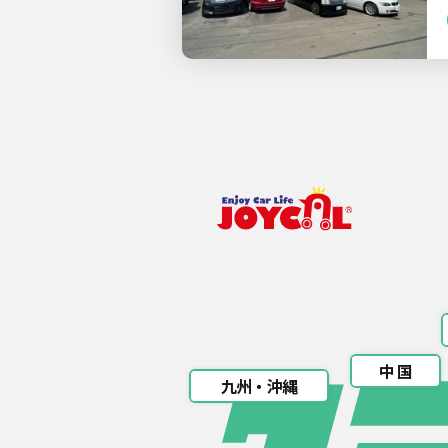
中 国
九州・沖縄