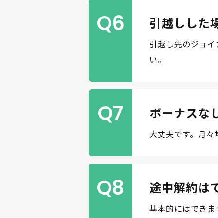
Q6
引越しした
引越し先のジョイ
い。
Q7
ボーナスな
大丈夫です。月々
Q8
途中解約は
基本的にはできま