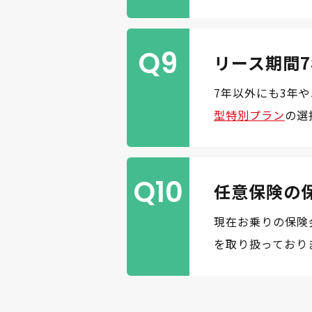
Q9
リース期間
7年以外にも3年
型特別プラン
の選
Q10
任意保険の
現在お乗りの保険
を取り扱っており