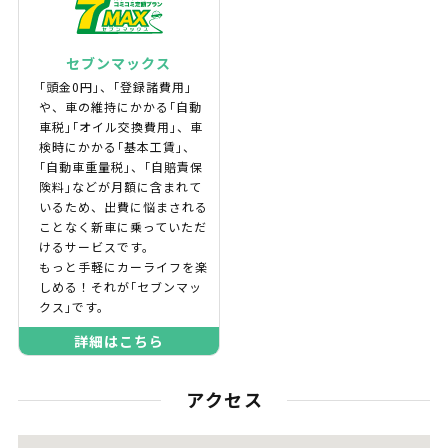
セブンマックス
｢頭金0円｣、｢登録諸費用｣
や、車の維持にかかる｢自動
車税｣｢オイル交換費用｣、車
検時にかかる｢基本工賃｣、
｢自動車重量税｣、｢自賠責保
険料｣などが月額に含まれて
いるため、出費に悩まされる
ことなく新車に乗っていただ
けるサービスです。
もっと手軽にカーライフを楽
しめる！それが｢セブンマッ
クス｣です。
詳細はこちら
アクセス