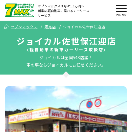
セブンマックスは月々1.1万円〜
新車の軽自動車に乗れるカーリース
MENU
サービス
セブンマックス
販売店
ジョイカル佐世保江迎店
ジョイカル佐世保江迎店
(軽自動車の新車カーリース取扱店)
ジョイカルは全国548店舗！
車の事ならジョイカルにお任せください。