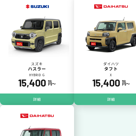
一括払いが可能
いままで難しかったカーリースの利用料金を
一括（一回）払いで可能。
スズキ
ダイハツ
ハスラー
タフト
HYBRID G
X
15,400
15,400
税込
税込
円〜
円〜
ポイントが貯まる
詳細
詳細
カーリース料金をカードで支払えるので、ポ
イントが貯まります。