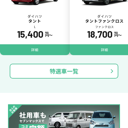
落書き
バンパー
いたずら
破損
ダイハツ
ダイハツ
タント
タントファンクロス
※たすカッターをご利用頂く場合、免責金額が１回あたり5,000円
L
ファンクロス
掛かります。
15,400
18,700
税込
税込
円〜
円〜
たすカッター３詳細
詳細
詳細
特選車一覧