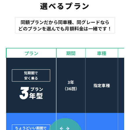
選べるプラン
同額プランだから同車種、同グレードなら
マット
どのプランを選んでも月額料金は一緒です！
オイル交換
諸費用
バイザー
プラン
期間
車種
カーナビやETCなど
POINT
3
オプションも選べる！
短期間で
安く乗る
3年
指定車種
（36回）
ちょうどいい期間で