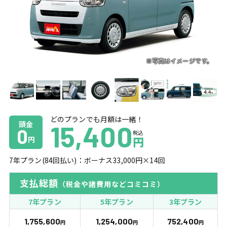
どのプランでも月額は一緒！
頭金
15,400
0
税込
円
円
7
年プラン(
84
回払い)：ボーナス
33,000
円×
14
回
支払総額
（税金や諸費用などコミコミ）
7年プラン
5年プラン
3年プラン
1,755,600
1,254,000
752,400
円
円
円