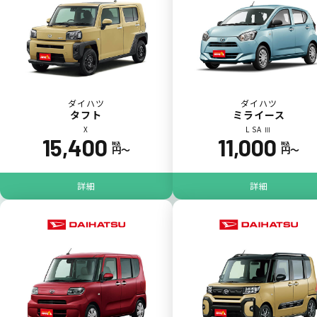
ダイハツ
ダイハツ
タフト
ミライース
X
L SA Ⅲ
15,400
11,000
税込
税込
円〜
円〜
パンク
ガラス破損
詳細
詳細