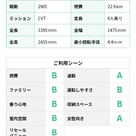
駆動
2WD
燃費
22.9km
ミッション
CVT
定員
4人乗り
全長
3395mm
全幅
1475mm
全高
1655mm
最小回転半径
4.4ｍm
ご利用シーン
B
A
燃費
通勤
B
B
ファミリー
運転しやすさ
B
B
乗り心地
収納スペース
B
A
室内空間
女性向き
B
リセール
バニュー