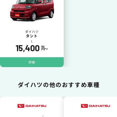
ダイハツ
タント
L
15,400
税込
円〜
詳細
ジョイカル たすカッター3
POINT
5
ダイハツの
他のおすすめ車種