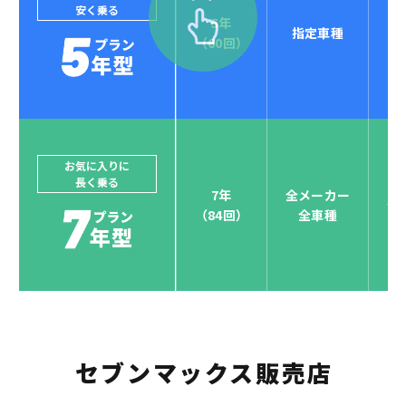
安く乗る
5年
指定車種
セブンマックスなら
（60回）
POINT
4
クレジットカード払い可能
ジョイカルジャパンでは、カーリース決済を国際5大カ
ードブランド対応しています。
他にはないサービスがクレジットカード決済、賢くポ
お気に入りに
長く乗る
イント運用も！
7年
全メーカー
全
（84回）
全車種
お支払い可能カードブランド
セブンマックス販売店
お支払いを一元管理！しかも
ポイント還元