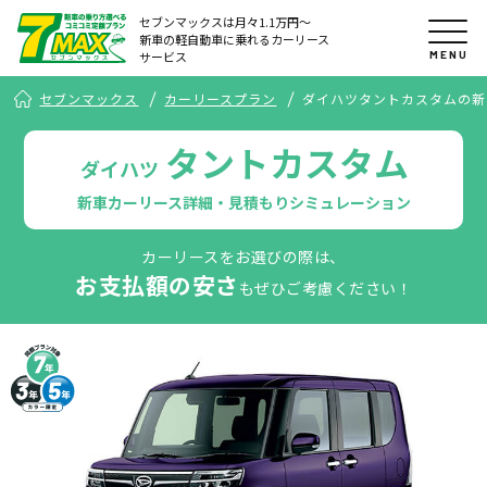
セブンマックスは月々1.1万円〜
新車の軽自動車に乗れるカーリース
MENU
サービス
セブンマックス
カーリースプラン
ダイハツタントカスタムの新
タントカスタム
ダイハツ
新車カーリース詳細・見積もりシミュレーション
カーリースをお選びの際は、
お支払額の安さ
もぜひご考慮ください！