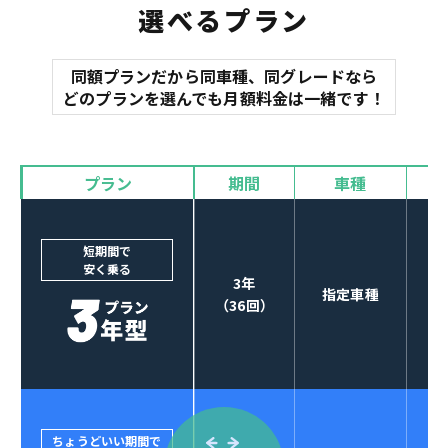
選べるプラン
同額プランだから同車種、同グレードなら
マット
どのプランを選んでも月額料金は一緒です！
オイル交換
諸費用
バイザー
プラン
期間
車種
カーナビやETCなど
POINT
3
オプションも選べる！
短期間で
安く乗る
3年
指定車種
（36回）
ちょうどいい期間で