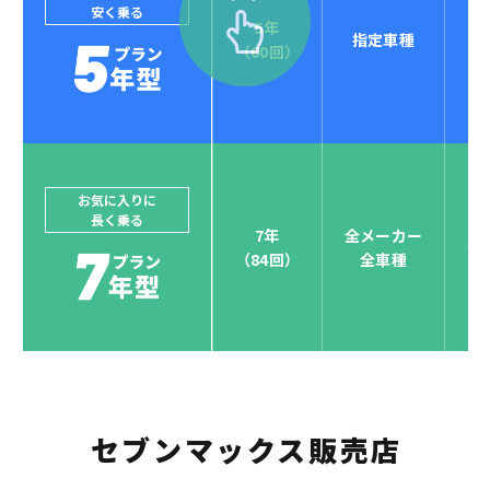
安く乗る
5年
指定車種
セブンマックスなら
（60回）
POINT
4
クレジットカード払い可能
ジョイカルジャパンでは、カーリース決済を国際5大カ
ードブランド対応しています。
他にはないサービスがクレジットカード決済、賢くポ
お気に入りに
長く乗る
イント運用も！
7年
全メーカー
全
（84回）
全車種
お支払い可能カードブランド
セブンマックス販売店
お支払いを一元管理！しかも
ポイント還元