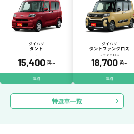
ダイハツ
ダイハツ
タント
タントファンクロス
L
ファンクロス
15,400
18,700
税込
税込
円〜
円〜
パンク
ガラス破損
詳細
詳細
特選車一覧