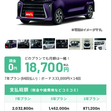
どのプランでも月額は一緒！
頭金
18,700
0
税込
円
円
7
年プラン(
84
回払い)：ボーナス
33,000
円×
14
回
支払総額
（税金や諸費用などコミコミ）
7年プラン
5年プラン
3年プラン
2,032,800
1,452,000
871,200
円
円
円