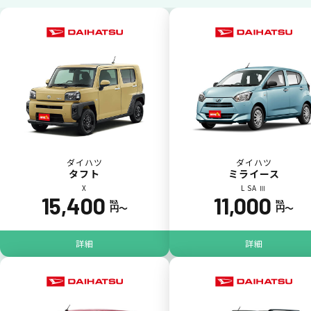
ダイハツ
ダイハツ
タフト
ミライース
X
L SA Ⅲ
15,400
11,000
ジョイカル たすカッター3
POINT
税込
税込
円〜
円〜
5
詳細
詳細