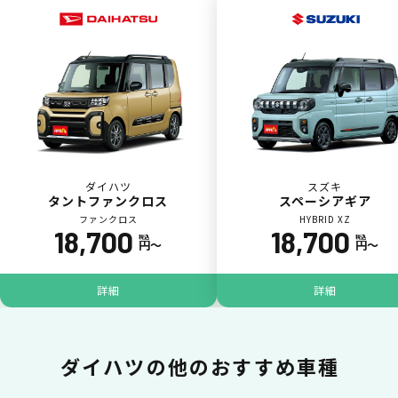
一括払いが可能
いままで難しかったカーリースの利用料金を
一括（一回）払いで可能。
ダイハツ
スズキ
タントファンクロス
スペーシアギア
ファンクロス
HYBRID XZ
18,700
18,700
税込
税込
円〜
円〜
ポイントが貯まる
詳細
詳細
カーリース料金をカードで支払えるので、ポ
イントが貯まります。
ダイハツの
他のおすすめ車種