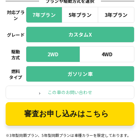
プランや駆動方式を選択
対応プラ
7年プラン
5年プラン
3年プラン
ン
カスタムX
グレード
駆動
2WD
4WD
方式
燃料
ガソリン車
タイプ
この車のお問い合わせ
審査お申し込みはこちら
※3年型同額プラン、5年型同額プランは車種カラーを限定しております。