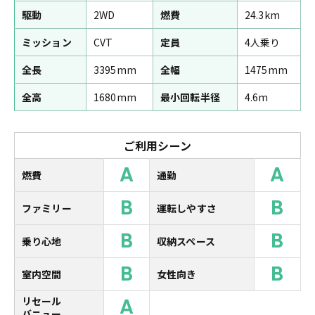
駆動
2WD
燃費
24.3km
ミッション
CVT
定員
4人乗り
全長
3395mm
全幅
1475mm
全高
1680mm
最小回転半径
4.6m
ご利用シーン
A
A
燃費
通勤
B
B
ファミリー
運転しやすさ
B
B
乗り心地
収納スペース
B
B
室内空間
女性向き
A
リセール
バニュー