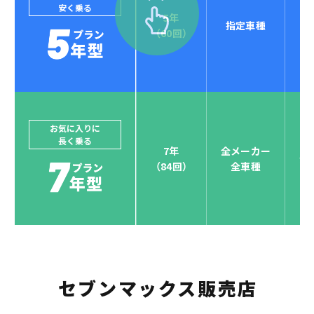
安く乗る
5年
指定車種
セブンマックスなら
（60回）
POINT
4
クレジットカード払い可能
ジョイカルジャパンでは、カーリース決済を国際5大カ
ードブランド対応しています。
他にはないサービスがクレジットカード決済、賢くポ
お気に入りに
長く乗る
イント運用も！
7年
全メーカー
全
（84回）
全車種
お支払い可能カードブランド
セブンマックス販売店
お支払いを一元管理！しかも
ポイント還元