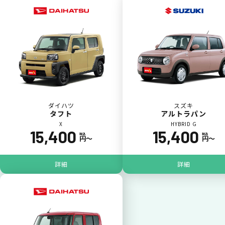
一括払いが可能
いままで難しかったカーリースの利用料金を
一括（一回）払いで可能。
ダイハツ
スズキ
タフト
アルトラパン
X
HYBRID G
15,400
15,400
税込
税込
円〜
円〜
ポイントが貯まる
詳細
詳細
カーリース料金をカードで支払えるので、ポ
イントが貯まります。