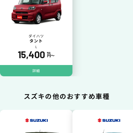
ダイハツ
タント
L
15,400
税込
円〜
詳細
ジョイカル たすカッター3
POINT
5
スズキの
他のおすすめ車種