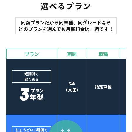
選べるプラン
同額プランだから同車種、同グレードなら
マット
どのプランを選んでも月額料金は一緒です！
オイル交換
諸費用
バイザー
プラン
期間
車種
カーナビやETCなど
POINT
3
オプションも選べる！
短期間で
安く乗る
3年
指定車種
（36回）
ちょうどいい期間で