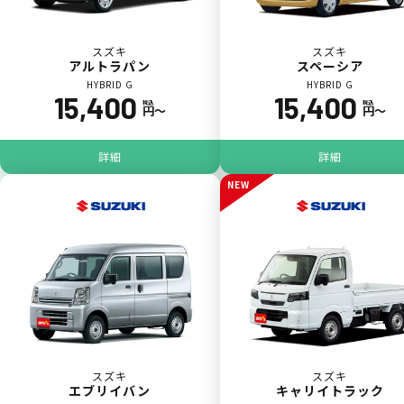
落書き
バンパー
いたずら
破損
スズキ
スズキ
アルトラパン
スペーシア
※たすカッターをご利用頂く場合、免責金額が１回あたり5,000円
HYBRID G
HYBRID G
掛かります。
15,400
15,400
税込
税込
円〜
円〜
たすカッター３詳細
詳細
詳細
NEW
スズキ
スズキ
エブリイバン
キャリイトラック