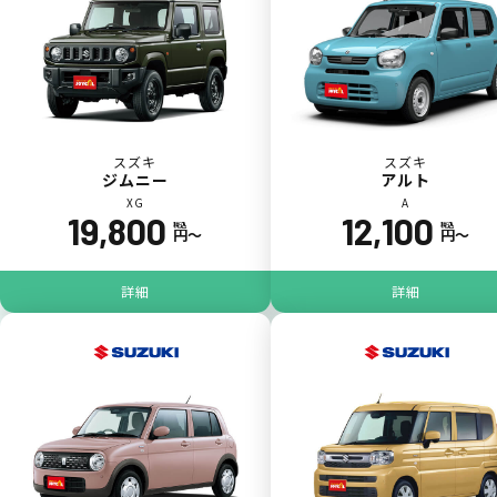
スズキ
スズキ
ジムニー
アルト
XG
A
19,800
12,100
税込
税込
円〜
円〜
パンク
ガラス破損
詳細
詳細