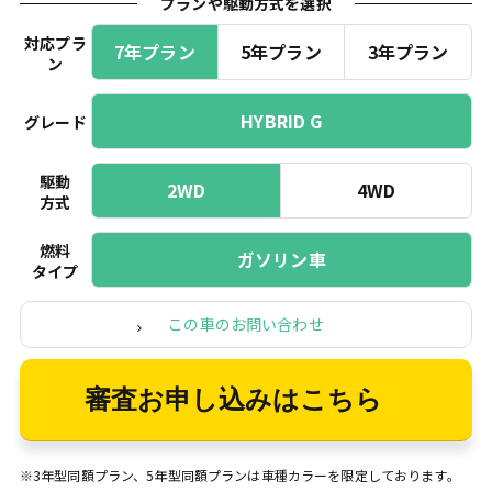
プランや駆動方式を選択
対応プラ
7年プラン
5年プラン
3年プラン
ン
HYBRID G
グレード
駆動
2WD
4WD
方式
燃料
ガソリン車
タイプ
この車のお問い合わせ
審査お申し込みはこちら
※3年型同額プラン、5年型同額プランは車種カラーを限定しております。