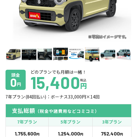
どのプランでも月額は一緒！
頭金
15,400
0
税込
円
円
7
年プラン(
84
回払い)：ボーナス
33,000
円×
14
回
支払総額
（税金や諸費用などコミコミ）
7年プラン
5年プラン
3年プラン
1,755,600
1,254,000
752,400
円
円
円