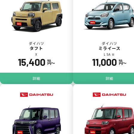
ダイハツ
ダイハツ
タフト
ミライース
X
L SA Ⅲ
15,400
11,000
ジョイカル たすカッター3
POINT
税込
税込
円〜
円〜
5
詳細
詳細