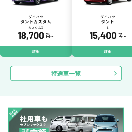
ダイハツ
ダイハツ
タントカスタム
タント
カスタムX
L
18,700
15,400
税込
税込
円〜
円〜
パンク
ガラス破損
詳細
詳細
特選車一覧
落書き
バンパー
いたずら
破損
※たすカッターをご利用頂く場合、免責金額が１回あたり5,000円