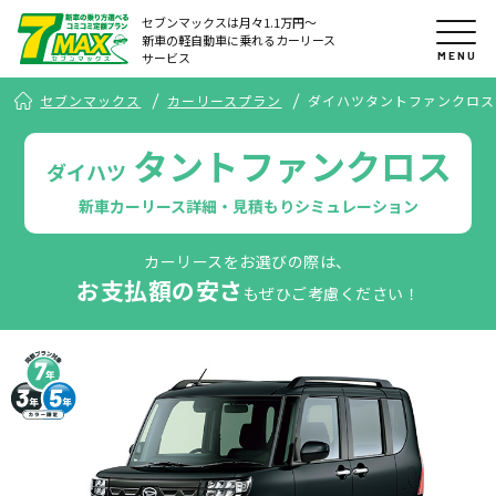
セブンマックスは月々1.1万円〜
新車の軽自動車に乗れるカーリース
MENU
サービス
セブンマックス
カーリースプラン
ダイハツタントファンクロス
タントファンクロス
ダイハツ
新車カーリース詳細・見積もりシミュレーション
カーリースをお選びの際は、
お支払額の安さ
もぜひご考慮ください！