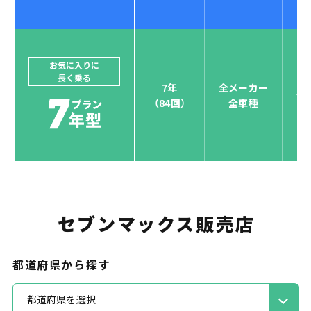
ジョイカルジャパンでは、カーリース決済を国際5大カ
ードブランド対応しています。
他にはないサービスがクレジットカード決済、賢くポ
お気に入りに
長く乗る
イント運用も！
7年
全メーカー
全
（84回）
全車種
お支払い可能カードブランド
セブンマックス販売店
お支払いを一元管理！しかも
ポイント還元
都道府県から探す
都道府県を選択