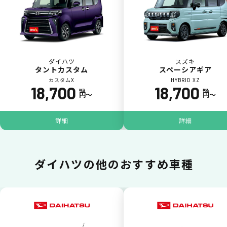
一括（一回）払いで可能。
ダイハツ
スズキ
タントカスタム
スペーシアギア
カスタムX
HYBRID XZ
18,700
18,700
税込
税込
円〜
円〜
ポイントが貯まる
詳細
詳細
カーリース料金をカードで支払えるので、ポ
イントが貯まります。
ダイハツの
他のおすすめ車種