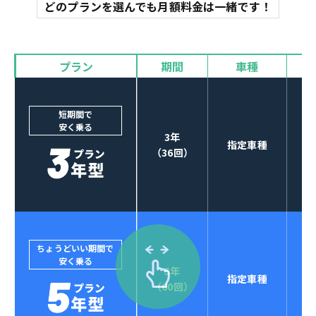
マット
どのプランを選んでも月額料金は一緒です！
オイル交換
諸費用
バイザー
プラン
期間
車種
カーナビやETCなど
POINT
3
オプションも選べる！
短期間で
安く乗る
3年
指定車種
（36回）
ちょうどいい期間で
安く乗る
5年
指定車種
セブンマックスなら
（60回）
POINT
4
クレジットカード払い可能