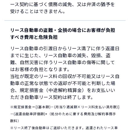
ース契約に基づく債務の減免、又は弁済の猶予を
受けることはできません。
リース自動車の盗難・全損の場合にお客様が負担
すべき費用と危険負担
リース自動車の引渡日からリース満了に伴う返還日
までに生じた、リース自動車の滅失、毀損、盗
難、自然災害に伴うリース自動車の傷等に関して
はお客様の負担となります。
当社が既定のリース料の回収が不可能又はリース自
動車の正常な状態での返却が不可能と判断した場
合、規定損害金（中途解約精算金）をお支払いい
ただき自動車リース契約は終了します。
※規定損害金＝{(基本額)－(月当り逓減額×リース料支払い済月数)}
－(返還自動車評価額)+（処分のために要する費用及び解約事務手
数料）
※リース終了後自動車はご返却いただきます。返還されたリース車