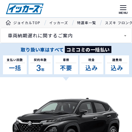
MENU
ジョイカルTOP
イッカーズ
特選車一覧
スズキ フロン
車両納期遅れに関するご案内
取り扱い車はすべて
コミコミの一括払い
支払い回数
契約年数
車検
税金
諸費用
3
一括
不要
込み
込み
年