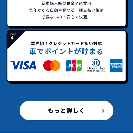
新車購入時の税金や諸費用
頭金不要で超低価格！
に新車なので故障の心配がありませんし、急なラ
金など一切不要！
一括価格をお支払いいただく
憧れのクルマが手軽に乗れ
毎年かかる自動車税など
一括支払い後は
イフスタイルの変化にも対応が可能です。
だけでご利用いただけます。
ます！
必要ないので安心で快適。
安さの秘密
業界初！クレジットカード払い対応
車でポイントが貯まる
故障リスクが
非常に低い
新車購入時の税金や
3年以内の契約なので、故障リスクが非常
諸費用などが不要
に少なくなります。例え故障してもメーカ
高残価設定を実現！
ー保証があるから安心です。
低価格が可能に！
車を購入する場合、購入時に｢登録時諸費
用｣や「各種税金」は車両本体以外にかか
もっと詳しく
ジョイカルジャパンが今まで培ってきた
ります。
日本全国・世界中の流通ネットワークと
これらの費用がコミコミの料金です。
ノウハウを集約することでこの「超高残
価設定」を実現しました。