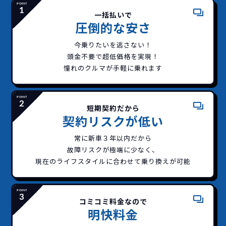
一括払いで
圧倒的な安さ
今乗りたいを逃さない！
頭金不要で超低価格を実現！
憧れのクルマが手軽に乗れます
短期契約だから
契約リスクが低い
常に新車３年以内だから
故障リスクが極端に少なく、
現在のライフスタイルに合わせて乗り換えが可能
どこよりも安く
短期間だから安心！
一括払いで安心
ご契約いただけます！
コミコミ料金なので
明快料金
イッカーズなら頭金・ボーナス払い・諸経費・税
イッカーズなら短期リースでも安いんです！
イッカーズは高残価設定を実現！
常