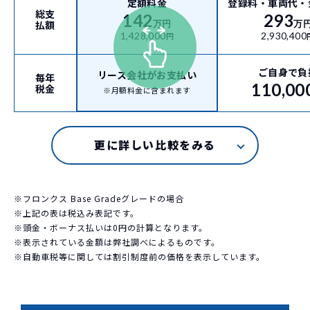
定額料金
登録料・車両代・
総支
142
293
払額
万円
万
1,428,000
2,930,400
円
ご自身で負
リース会社がお支払い
毎年
110,00
税金
※月額料金に含まれます
※フロンクス Base Gradeグレードの場合
※上記の表は税込み表記です。
※頭金・ボーナス払いは0円の計算となります。
※表示されている金額は弊社調べによるものです。
※自動車税等に関しては割引制度前の価格を表示しています。