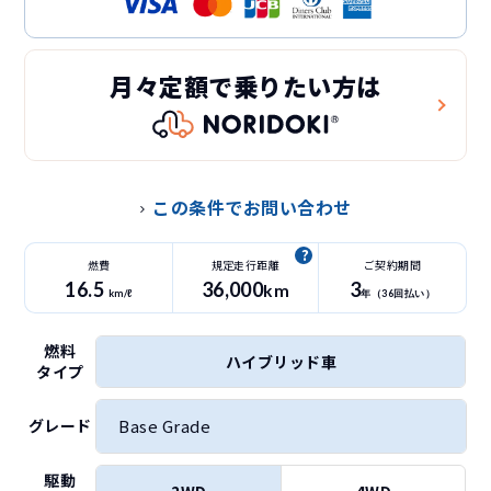
月々定額で乗りたい方は
この条件でお問い合わせ
燃費
規定走行距離
ご契約期間
16.5
36
,000
3
km
km/ℓ
年（
36
回払い）
燃料
ハイブリッド車
タイプ
Base Grade
グレード
駆動
2WD
4WD