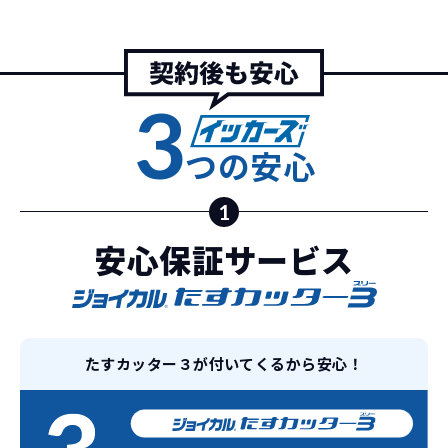
また特定の車両に絞ることによりこの価
格設定が可能となりました。
契約リスクが
少ない
3
ライフスタイルに合わせたお車の選択が
できます。急な引っ越し、転勤、家族が増
えるなど。その時その時の状況に合わせ
つの安心
継続的にかかる費用が
た車を選べるっていいとおもいません
コミコミ
か？
1
安心保証サービス
維持にかかる、毎年の｢自動車税｣はコミ
お車を返却いただく
コミ。3年契約なので通常車検時にかかる
必要があるため
｢自動車重量税｣、｢自賠責保険料｣「整備
料」などが不要となります。
通常のカーリースの場合、そのまま継続
して乗るか、購入するかなどを選べます。
たすカッター３が付いてくるから安心！
しかし、イッカーズの場合は、車両を必
新型の新車に
定期的に乗換
ず返却していただくことを前提とするこ
とで「超低価格」を実現しています。
車はだいたい３年くらいで飽きると言わ