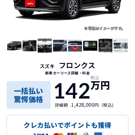
フロンクス
スズキ
新車カーリース詳細
・料金
税込
142
万円
一括払い
驚愕価格
1,428,000
詳細額
円（税込)
クレカ払いでポイントも獲得