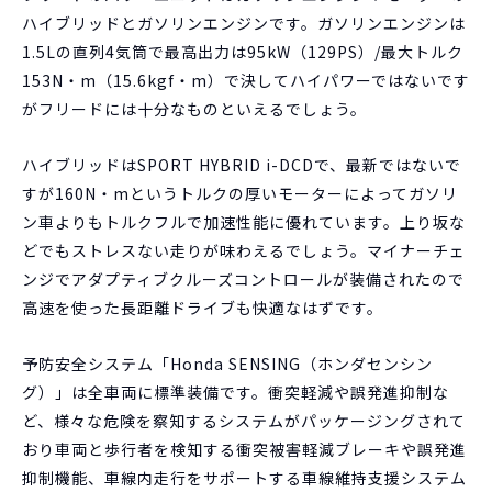
ハイブリッドとガソリンエンジンです。ガソリンエンジンは
1.5Lの直列4気筒で最高出力は95kW（129PS）/最大トルク
153N・m（15.6kgf・m）で決してハイパワーではないです
がフリードには十分なものといえるでしょう。
ハイブリッドはSPORT HYBRID i-DCDで、最新ではないで
すが160N・mというトルクの厚いモーターによってガソリ
ン車よりもトルクフルで加速性能に優れています。上り坂な
どでもストレスない走りが味わえるでしょう。マイナーチェ
ンジでアダプティブクルーズコントロールが装備されたので
高速を使った長距離ドライブも快適なはずです。
予防安全システム「Honda SENSING（ホンダセンシン
グ）」は全車両に標準装備です。衝突軽減や誤発進抑制な
ど、様々な危険を察知するシステムがパッケージングされて
おり車両と歩行者を検知する衝突被害軽減ブレーキや誤発進
抑制機能、車線内走行をサポートする車線維持支援システム