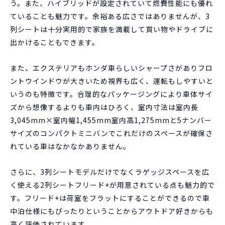
う。また、ハイブリッドが設定されていて燃費性能にも優れ
ていることも魅力です。余裕ある広さではありませんが、3
列シートは十分実用的で家族を満載して買い物やドライブに
出かけることもできます。
また、エクステリアもホンダ車らしいシャープさがありフロ
ントウインドウが大きいため視界も広く、運転もしやすいと
いうのも特徴です。合理的なパッケージングにより車体サイ
ズから想像するよりも車内はひろく、室内寸法は室内長
3,045mm×室内幅1,455mm室内高1,275mmと5ナンバー
サイズのコンパクトミニバンでこれだけのスペースが確保さ
れている車はなかなかありません。
さらに、3列シートモデルだけでなくラゲッジスペースを広
く使える2列シートフリード+が用意されている点も魅力的で
す。フリード+は荷室をフラットにすることができるので車
中泊仕様にもぴったりということからアウトドア好きからも
高く評価されています。