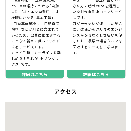
や、車の維持にかかる｢自動
きた方に朗報のIotを活用し
車税｣｢オイル交換費用｣、車
た次世代自動車ローンサービ
検時にかかる｢基本工賃｣、
スです。
｢自動車重量税｣、｢自賠責保
万が一未払いが発生した場合
険料｣などが月額に含まれて
に、遠隔からクルマのエンジ
いるため、出費に悩まされる
ンをかからなくし支払いを促
ことなく新車に乗っていただ
したり、最悪の場合クルマを
けるサービスです。
回収するケースもございま
もっと手軽にカーライフを楽
す。
しめる！それが｢セブンマッ
クス｣です。
詳細はこちら
詳細はこちら
アクセス