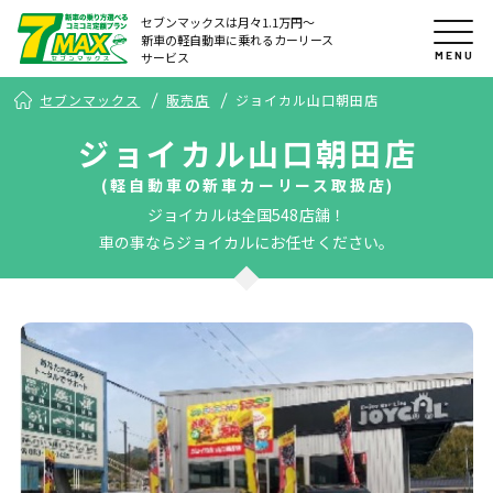
セブンマックスは月々1.1万円〜
新車の軽自動車に乗れるカーリース
MENU
サービス
セブンマックス
販売店
ジョイカル山口朝田店
ジョイカル山口朝田店
(軽自動車の新車カーリース取扱店)
ジョイカルは全国548店舗！
車の事ならジョイカルにお任せください。