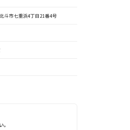
海道北斗市七重浜4丁目21番4号
曜
い。