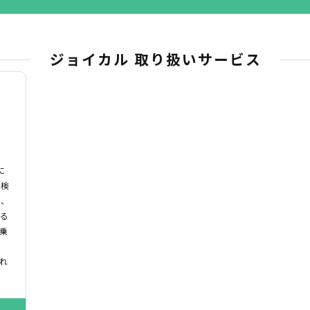
ジョイカル 取り扱いサービス
に
車検
｣、
いる
乗
れ