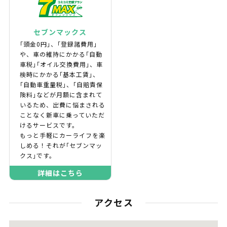
セブンマックス
｢頭金0円｣、｢登録諸費用｣
や、車の維持にかかる｢自動
車税｣｢オイル交換費用｣、車
検時にかかる｢基本工賃｣、
｢自動車重量税｣、｢自賠責保
険料｣などが月額に含まれて
いるため、出費に悩まされる
ことなく新車に乗っていただ
けるサービスです。
もっと手軽にカーライフを楽
しめる！それが｢セブンマッ
クス｣です。
詳細はこちら
アクセス