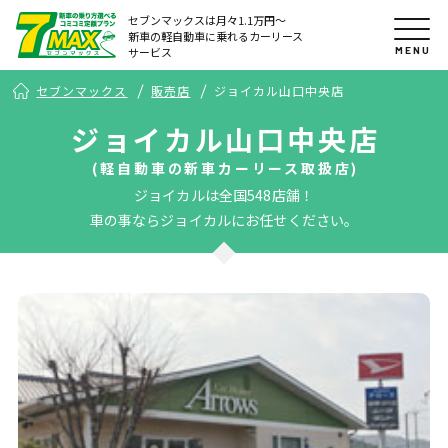
セブンマックスは月々1.1万円〜
新車の軽自動車に乗れるカーリース
MENU
サービス
セブンマックス
販売店
ジョイカル山口中央店
ジョイカル山口中央店
(軽自動車の新車カーリース取扱店)
ジョイカルは全国548店舗！
車の事ならジョイカルにお任せください。