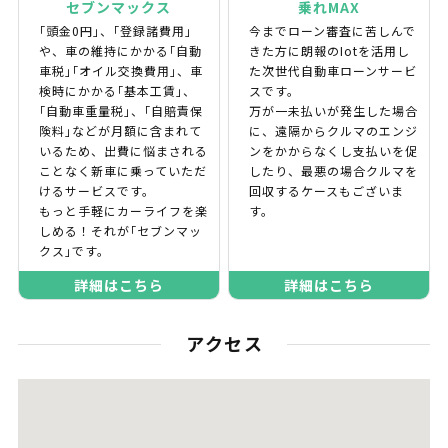
セブンマックス
乗れMAX
｢頭金0円｣、｢登録諸費用｣
今までローン審査に苦しんで
や、車の維持にかかる｢自動
きた方に朗報のIotを活用し
車税｣｢オイル交換費用｣、車
た次世代自動車ローンサービ
検時にかかる｢基本工賃｣、
スです。
｢自動車重量税｣、｢自賠責保
万が一未払いが発生した場合
険料｣などが月額に含まれて
に、遠隔からクルマのエンジ
いるため、出費に悩まされる
ンをかからなくし支払いを促
ことなく新車に乗っていただ
したり、最悪の場合クルマを
けるサービスです。
回収するケースもございま
もっと手軽にカーライフを楽
す。
しめる！それが｢セブンマッ
クス｣です。
詳細はこちら
詳細はこちら
アクセス