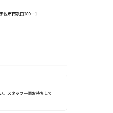
県宇佐市南敷田280－1
い。スタッフ一同お待ちして