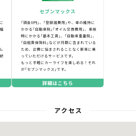
セブンマックス
こ
｢頭金0円｣、｢登録諸費用｣や、車の維持に
幅
かかる｢自動車税｣｢オイル交換費用｣、車検
時にかかる｢基本工賃｣、｢自動車重量税｣、
｢自賠責保険料｣などが月額に含まれている
ム
ため、出費に悩まされることなく新車に乗
続
っていただけるサービスです。
もっと手軽にカーライフを楽しめる！それ
が｢セブンマックス｣です。
詳細はこちら
アクセス