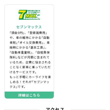
セブンマックス
｢頭金0円｣、｢登録諸費用｣
や、車の維持にかかる｢自動
車税｣｢オイル交換費用｣、車
検時にかかる｢基本工賃｣、
｢自動車重量税｣、｢自賠責保
険料｣などが月額に含まれて
いるため、出費に悩まされる
ことなく新車に乗っていただ
けるサービスです。
もっと手軽にカーライフを楽
しめる！それが｢セブンマッ
クス｣です。
詳細はこちら
アクセス