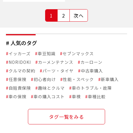
1
2
次へ
# 人気のタグ
#
イッカーズ
#
車豆知識
#
セブンマックス
#
NORIDOKI
#
カーメンテナンス
#
カーローン
#
クルマの契約
#
パーツ・タイヤ
#
中古車購入
#
任意保険
#
初心者向け
#
性能・スペック
#
新車購入
#
自賠責保険
#
趣味とクルマ
#
車のトラブル・故障
#
車の保険
#
車の購入コスト
#
車検
#
車種比較
タグ一覧をみる