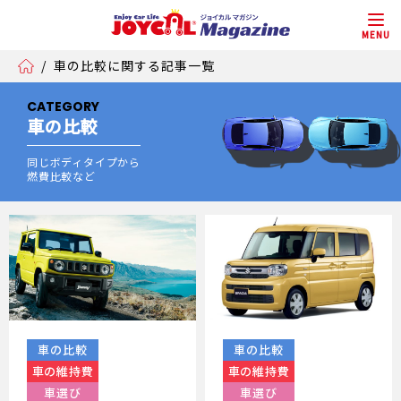
MENU
/
車の比較に関する記事一覧
CATEGORY
車の比較
同じボディタイプから
燃費比較など
車の比較
車の比較
車の維持費
車の維持費
車選び
車選び