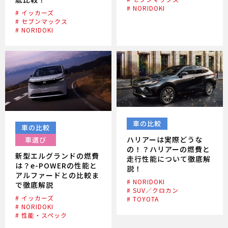
# NORIDOKI
# イッカーズ
# セブンマックス
# NORIDOKI
車の比較
車の比較
ハリアーは実際どうな
車選び
の！？ハリアーの燃費と
新型エルグランドの燃費
走行性能について徹底解
は？e-POWERの性能と
説！
アルファードとの比較ま
# NORIDOKI
で徹底解説
# SUV／クロカン
# イッカーズ
# TOYOTA
# NORIDOKI
# 性能・スペック